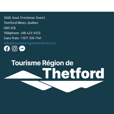
2600, boul. Frontenac Ouest
Thetford Mines, Québec
G6H 2C6
Téléphone : 418 423-3333
Sans frais : 1 877 335-7141
info
@tourismeregionthetford.com
Numérique.ca
:
agence SEO
,
intégration de l'IA
,
création de site
web pas cher
,
CRM
,
infolettre
et plus!